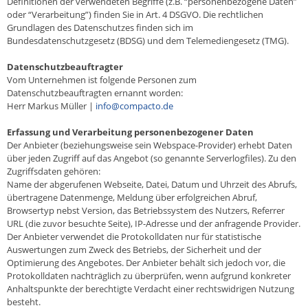
Definitionen der verwendeten Begriffe (z.B. “personenbezogene Daten”
oder “Verarbeitung”) finden Sie in Art. 4 DSGVO. Die rechtlichen
Grundlagen des Datenschutzes finden sich im
Bundesdatenschutzgesetz (BDSG) und dem Telemediengesetz (TMG).
Datenschutzbeauftragter
Vom Unternehmen ist folgende Personen zum
Datenschutzbeauftragten ernannt worden:
Herr Markus Müller |
info@compacto.de
Erfassung und Verarbeitung personenbezogener Daten
Der Anbieter (beziehungsweise sein Webspace-Provider) erhebt Daten
über jeden Zugriff auf das Angebot (so genannte Serverlogfiles). Zu den
Zugriffsdaten gehören:
Name der abgerufenen Webseite, Datei, Datum und Uhrzeit des Abrufs,
übertragene Datenmenge, Meldung über erfolgreichen Abruf,
Browsertyp nebst Version, das Betriebssystem des Nutzers, Referrer
URL (die zuvor besuchte Seite), IP-Adresse und der anfragende Provider.
Der Anbieter verwendet die Protokolldaten nur für statistische
Auswertungen zum Zweck des Betriebs, der Sicherheit und der
Optimierung des Angebotes. Der Anbieter behält sich jedoch vor, die
Protokolldaten nachträglich zu überprüfen, wenn aufgrund konkreter
Anhaltspunkte der berechtigte Verdacht einer rechtswidrigen Nutzung
besteht.