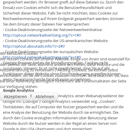
gespeichert werden. Ihr Browser greift auf diese Dateien zu. Durch den
Einsatz von Cookies erhöht sich die Benutzerfreundlichkeit und
Sicherheit dieser Website. Falls Sie nicht möchten, dass Cookies zur
Reichweitenmessung auf Ihrem Endgerät gespeichert werden, können
Sie dem Einsatz dieser Dateien hier widersprechen:
- Cookie-Deaktivierungsseite der Netzwerkwerbeinitiative:
http://optout.networkadvertising.org/?c=1#!/
- Cookie-Deaktivierungsseite der US-amerikanischen Website:
http://optout.aboutads.info/?c=2#!/
- Cookie-Deaktivierungsseite der europäischen Website:
Wir benutzen Cookies
http://optout.networkadvertising.org/?c=1#!/
Wir nutzen Cookies auf unserer Website. Einige von ihnen sind essenziell für
Gängige Browser bieten die Einstellungsoption, Cookies nicht
den Betrieb der Seite, während andere uns helfen, diese Website und die
zuzulassen. Hinweis: Es ist nicht gewährleistet, dass Sie auf alle
Nutzererfahrung zu verbessern (Tracking Cookies). Sie können selbst
Funktionen dieser Website ohne Einschränkungen zugreifen können,
entscheiden, ob Sie die Cookies zulassen möchten. Bitte beachten Sie, dass
wenn Sie entsprechende Einstellungen vornehmen.
bei einer Ablehnung womöglich nicht mehr alle Funktionalitäten der Seite
zur Verfügung stehen.
Google Analytics
Dieses Angebot benutzt Google Analytics, einen Webanalysedienst der
Akzeptieren
Ablehnen
Google Inc. („Google“). Google Analytics verwendet sog. „Cookies“,
Textdateien, die auf Computer der Nutzer gespeichert werden und die
eine Analyse der Benutzung der Website durch sie ermöglichen. Die
durch den Cookie erzeugten Informationen über Benutzung dieser
Website durch die Nutzer werden in der Regel an einen Server von
Google in den USA übertragen und dort gespeichert.