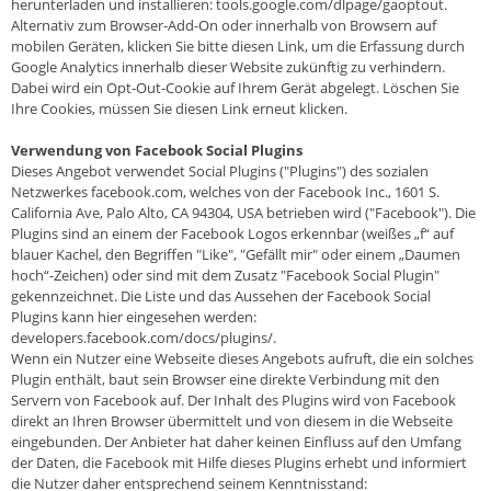
herunterladen und installieren: tools.google.com/dlpage/gaoptout.
Alternativ zum Browser-Add-On oder innerhalb von Browsern auf
mobilen Geräten, klicken Sie bitte diesen Link, um die Erfassung durch
Google Analytics innerhalb dieser Website zukünftig zu verhindern.
Dabei wird ein Opt-Out-Cookie auf Ihrem Gerät abgelegt. Löschen Sie
Ihre Cookies, müssen Sie diesen Link erneut klicken.
Verwendung von Facebook Social Plugins
Dieses Angebot verwendet Social Plugins ("Plugins") des sozialen
Netzwerkes facebook.com, welches von der Facebook Inc., 1601 S.
California Ave, Palo Alto, CA 94304, USA betrieben wird ("Facebook"). Die
Plugins sind an einem der Facebook Logos erkennbar (weißes „f“ auf
blauer Kachel, den Begriffen "Like", "Gefällt mir" oder einem „Daumen
hoch“-Zeichen) oder sind mit dem Zusatz "Facebook Social Plugin"
gekennzeichnet. Die Liste und das Aussehen der Facebook Social
Plugins kann hier eingesehen werden:
developers.facebook.com/docs/plugins/.
Wenn ein Nutzer eine Webseite dieses Angebots aufruft, die ein solches
Plugin enthält, baut sein Browser eine direkte Verbindung mit den
Servern von Facebook auf. Der Inhalt des Plugins wird von Facebook
direkt an Ihren Browser übermittelt und von diesem in die Webseite
eingebunden. Der Anbieter hat daher keinen Einfluss auf den Umfang
der Daten, die Facebook mit Hilfe dieses Plugins erhebt und informiert
die Nutzer daher entsprechend seinem Kenntnisstand: