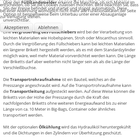
Über den
Füllstandsmelder
erkennt die Maschine, ob sich Material im
entscheiden, ob Sie die Cookies zulassen möchten. Bitte beachten Sie, dass
Silo der Presse befindet und startet und stoppt automatisch. Diese
bei einer Ablehnung womöglich nicht mehr alle Funktionalitäten der Seite
Option ist beispielsweise beim Unterbau unter einer Absauganlage
zur Verfügung stehen.
unverzichtbar.
Akzeptieren
Ablehnen
Eine
Vergrößerung des Füllschiebers
wird bei der Verarbeitung von
leichten Materialien wie Hobelspänen, Stroh oder Miscanthus sinnvoll.
Durch die Vergrößerung des Füllschiebers kann bei leichten Materialien
ein längerer Brikett hergestellt werden, als es mit dem Standardzylinder
möglich wäre, weil mehr Material vorverdichtet werden kann. Die Länge
der Briketts darf aber weiterhin nicht länger sein als als die Länge der
Verschleißbuchse.
Die
Transportrohraufnahme
ist ein Bauteil, welches an die
Presszange angeschraubt wird. Auf die Transportrohraufnahme kann
die
Transportleitung
aufgesteckt werden. Auf diese Weise können die
Briketts von der Höhe der Presszange durch die Kraft des
nachfolgenden Briketts ohne weiteren Energieaufwand bis zu einer
Länge von ca. 10 Meter in Big-Bags, Container oder ähnliches
transportiert werden.
Mit der optionalen
Ölkühlung
wird das Hydrauliköl heruntergekühlt
und die Dichtungen in den Zylindern vor Überhitzung geschützt.