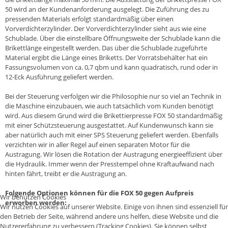
50 wird an der Kundenanforderung ausgelegt. Die Zuführung des zu
pressenden Materials erfolgt standardmäßig über einen
Vorverdichterzylinder. Der Vorverdichterzylinder sieht aus wie eine
Schublade. Über die einstellbare Öffnungsweite der Schublade kann die
Brikettlänge eingestellt werden. Das über die Schublade zugeführte
Material ergibt die Länge eines Briketts. Der Vorratsbehälter hat ein
Fassungsvolumen von ca. 0,7 qbm und kann quadratisch, rund oder in
12-Eck Ausführung geliefert werden.
Bei der Steuerung verfolgen wir die Philosophie nur so viel an Technik in
die Maschine einzubauen, wie auch tatsächlich vom Kunden benötigt
wird. Aus diesem Grund wird die Brikettierpresse FOX 50 standardmäßig
mit einer Schützsteuerung ausgestattet. Auf Kundenwunsch kann sie
aber natürlich auch mit einer SPS Steuerung geliefert werden. Ebenfalls
verzichten wir in aller Regel auf einen separaten Motor für die
Austragung. Wir lösen die Rotation der Austragung energieeffizient über
die Hydraulik. Immer wenn der Presstempel ohne Kraftaufwand nach
hinten fährt, treibt er die Austragung an.
Folgende Optionen können für die FOX 50 gegen Aufpreis
Wir benutzen Cookies
erworben werden:
Wir nutzen Cookies auf unserer Website. Einige von ihnen sind essenziell für
den Betrieb der Seite, während andere uns helfen, diese Website und die
Nutzererfahrung zu verbessern (Tracking Cookies). Sie können selbst